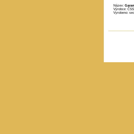
Název:
Garan
Výrobce: ČS
Vyrobeno: sed