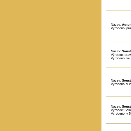
Název:
Autom
Vyrobeno: pra
Název:
Sous
Výrobce: pr
Vyrobeno: ve 4
Název:
Sous
Vyrobeno: v l
Název:
Soust
Výrobce: Sell
Vyrobeno: v 50