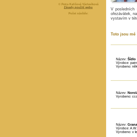
© Petra Kališová Václavíková
Zásady použití webu
V posledních 
ořezávátek, na
Počet návštěv:
vystavím v tét
Toto jsou mé 
Název:
Šídlo
Výrobce: patr
Vyrobeno: něk
Název:
Norol
Vyrobeno: cc
Název:
Grana
Výrobce: A.W
Vyrobeno: v l