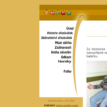
Za historické 
samozřejmě nev
babičku..
Aktualizováno:
23.3.2014
KONTAKT:
kniha návštěv
,
e-mail